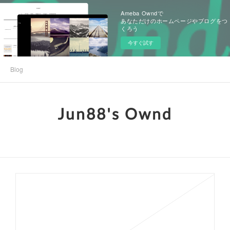
Ameba Owndで
あなただけのホームページやブログをつ
くろう
今すぐ試す
Blog
Jun88's Ownd